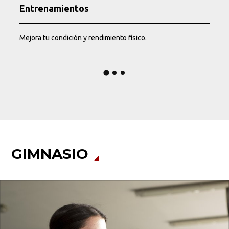
Entrenamientos
Mejora tu condición y rendimiento físico.
P
Busca en la escuela
¿Qué buscas?
Buscar en:
*
GIMNASIO
Ordenar por:
*