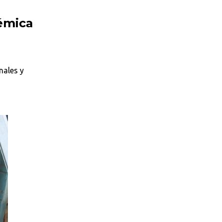
émica
nales y