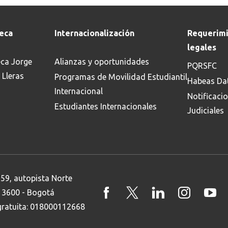
teca
Internacionalización
Requerimi
legales
eca Jorge
Alianzas y oportunidades
PQRSFC
 Lleras
Programas de Movilidad Estudiantil
Habeas Da
Internacional
Notificaci
Estudiantes Internacionales
Judiciales
 59, autopista Norte
8 3600 - Bogotá
 gratuita: 018000112668