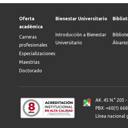
Oferta
Bienestar Universitario
Biblio
académica
Introducción a Bienestar
Bibliot
Carreras
Universitario
Álvarez
profesionales
Especializaciones
Maestrías
Doctorado
AK. 45 N.° 205 -
PBX: +60(1) 66
Línea nacional