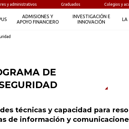
res y administrativos
Graduados
Colegios y ac
ADMISIONES Y
INVESTIGACIÓN E
PUS
LA
APOYO FINANCIERO
INNOVACIÓN
uridad
OGRAMA DE
RSEGURIDAD
ades técnicas y capacidad para reso
s de información y comunicacione