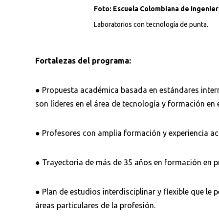
Foto: Escuela Colombiana de Ingenierí
Laboratorios con tecnología de punta.
Fortalezas del programa:
● Propuesta académica basada en estándares inter
son líderes en el área de tecnología y formación e
● Profesores con amplia formación y experiencia ac
Busca en la escuela
¿Qué buscas?
● Trayectoria de más de 35 años en formación en pr
● Plan de estudios interdisciplinar y flexible que l
Ordenar por:
*
áreas particulares de la profesión.