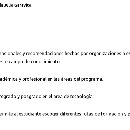
a Julio Garavito.
nacionales y recomendaciones hechas por organizaciones a e
n este campo de conocimiento.
adémica y profesional en las áreas del programa.
Buscar en:
*
egrado y posgrado en el área de tecnología.
e permite al estudiante escoger diferentes rutas de formación y 