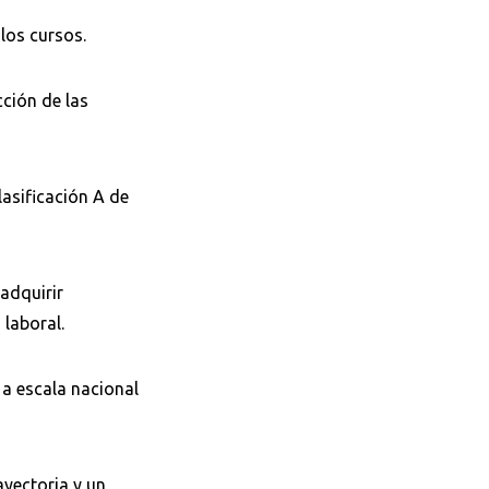
los cursos.
cción de las
lasificación A de
adquirir
 laboral.
 a escala nacional
ayectoria y un