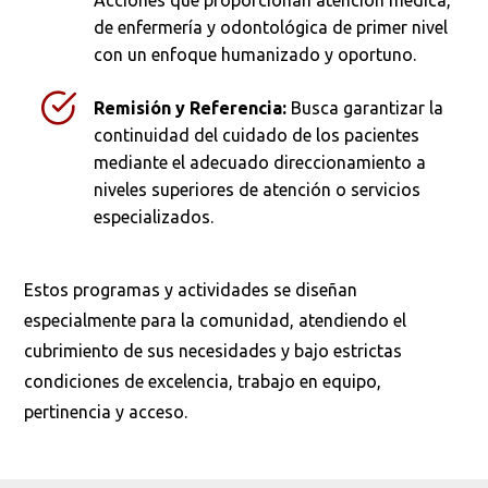
Acciones que proporcionan atención médica,
Busca en la escuela
de enfermería y odontológica de primer nivel
con un enfoque humanizado y oportuno.
¿Qué buscas?
Remisión y Referencia:
Busca garantizar la
continuidad del cuidado de los pacientes
mediante el adecuado direccionamiento a
Buscar en:
*
niveles superiores de atención o servicios
especializados.
Ordenar por:
*
Estos programas y actividades se diseñan
especialmente para la comunidad, atendiendo el
cubrimiento de sus necesidades y bajo estrictas
condiciones de excelencia, trabajo en equipo,
pertinencia y acceso.
Buscar