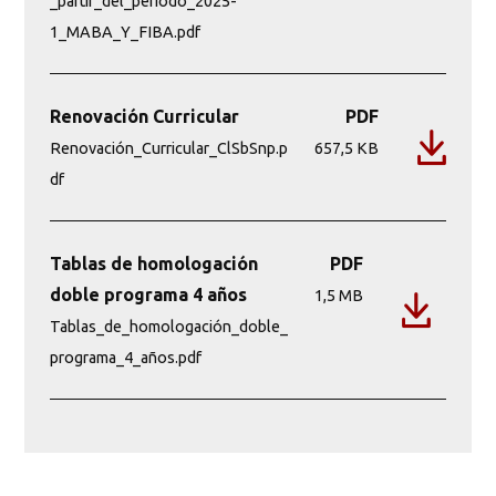
_partir_del_periodo_2025-
1_MABA_Y_FIBA.pdf
Renovación Curricular
PDF
Renovación_Curricular_ClSbSnp.p
657,5 KB
df
Tablas de homologación
PDF
doble programa 4 años
1,5 MB
Tablas_de_homologación_doble_
programa_4_años.pdf