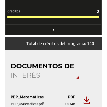
l
2
Créditos
Cr
1
Total de créditos del programa: 140
DOCUMENTOS DE
INTERÉS
PEP_Matemáticas
PDF
PEP_Matematicas.pdf
1,0 MB