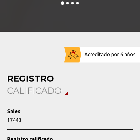
profesional.
e
Conoce más
C
Acreditado por 6 años
REGISTRO
CALIFICADO
Snies
17443
Registro calificado