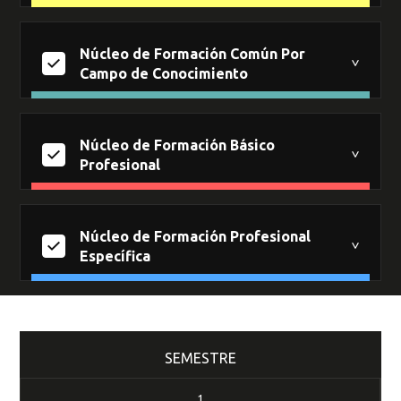
Núcleo de Formación Común Por
Campo de Conocimiento
Núcleo de Formación Básico
Profesional
Núcleo de Formación Profesional
Específica
SEMESTRE
3
3
2
3
2
3
Nivel
Nivel
Nivel
Nivel
Nivel
Nivel
1
1
2
1
1
1
Créditos
Créditos
Créditos
Créditos
Créditos
Créditos
CALD
ALLI
PRI1MT
FCO1
IPRO
CLE1
1