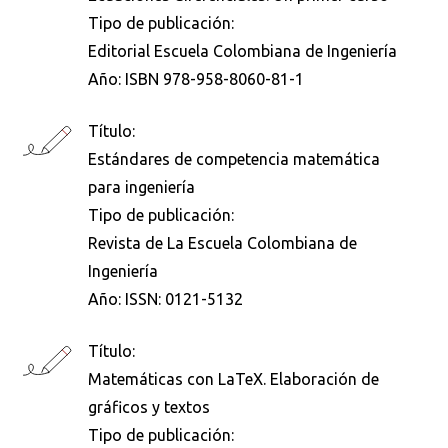
Tipo de publicación:
Editorial Escuela Colombiana de Ingeniería
Año:
ISBN 978-958-8060-81-1
Título:
Estándares de competencia matemática
para ingeniería
Busca en la escuela
Tipo de publicación:
¿Qué buscas?
Revista de La Escuela Colombiana de
Ingeniería
Año:
ISSN: 0121-5132
Buscar en:
*
Título:
Matemáticas con LaTeX. Elaboración de
gráficos y textos
Tipo de publicación:
Ordenar por:
*