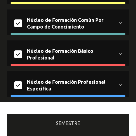
Núcleo de Formación Común Por
Campo de Conocimiento
Núcleo de Formación Básico
Profesional
Núcleo de Formación Profesional
Específica
SEMESTRE
3
3
2
3
2
3
Nivel
Nivel
Nivel
Nivel
Nivel
Nivel
1
1
2
1
1
1
Créditos
Créditos
Créditos
Créditos
Créditos
Créditos
CALD
ALLI
PRI1IM
IPRO
FCO1
CLE1