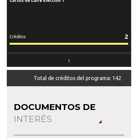
Cursos de Libre Elección 1
C
2
Créditos
Cr
1
Total de créditos del programa: 142
DOCUMENTOS DE
INTERÉS