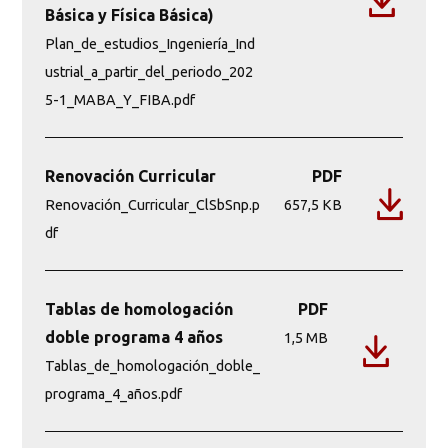
Básica y Física Básica)
Plan_de_estudios_Ingeniería_Ind
ustrial_a_partir_del_periodo_202
5-1_MABA_Y_FIBA.pdf
Renovación Curricular
PDF
Renovación_Curricular_ClSbSnp.p
657,5 KB
df
Tablas de homologación
PDF
doble programa 4 años
1,5 MB
Tablas_de_homologación_doble_
programa_4_años.pdf