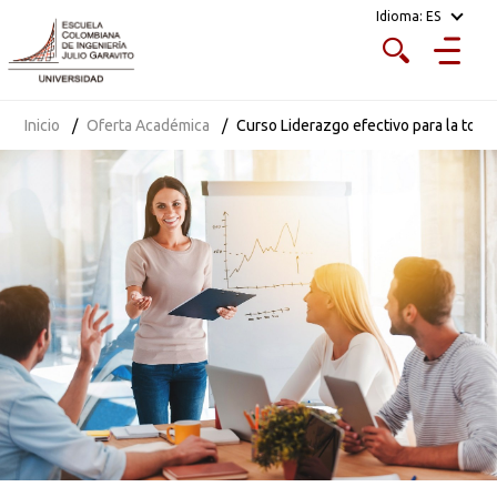
Idioma:
ES
certificado, tiene experiencia en desarrollo de
competencias en estudiantes y en profesionales. En la
Escuela ha sido decano del Programa de Ingeniería
Industrial y actualmente es profesor asistente y coordina
Inicio
Oferta Académica
Curso Liderazgo efectivo para la toma
el Laboratorio de Liderazgo.