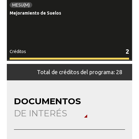
CD sobre arenas
Ensayos de succión: - Papel de filtro y -
MESU(M)
Psicrómetro
Ensayos de expansión: - Expansión libre y
Mejoramiento de Suelos
- Expansión controlada
Modelación física - Modelos de
Schenebelli
2
Créditos
Total de créditos del programa: 28
DOCUMENTOS
DE INTERÉS