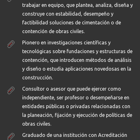
algunas visitas a la ejecución de
Granulometría por tamizado y por
trabajar en equipo, que plantea, analiza, diseña y
excavaciones profundas y a la
hidrómetro
Límites de Atterberg - Actividad
construye con estabilidad, desempeño y
construcción de estructuras de
Consolidación Unidimensional - Ensayo
factibilidad soluciones de cimentación o de
contención.
convencional
Consolidación Unidimensional - Ensayo
contención de obras civiles.
especial
Compresión Inconfinada y Triaxial UU
Pionero en investigaciones científicas y
sobre arcillas
Triaxial CU sobre arcillas
tecnológicas sobre fundaciones y estructuras de
Triaxial CD sobre arenas - Corte Directo
contención, que introducen métodos de análisis
CD sobre arenas
Ensayos de succión: - Papel de filtro y -
y diseño o estudia aplicaciones novedosas en la
Psicrómetro
Ensayos de expansión: - Expansión libre y
construcción.
- Expansión controlada
Modelación física - Modelos de
Consultor o asesor que puede ejercer como
Schenebelli
independiente, ser profesor o desempeñarse en
entidades públicas o privadas relacionadas con
la planeación, fijación y ejecución de políticas de
obras civiles.
Graduado de una institución con Acreditación