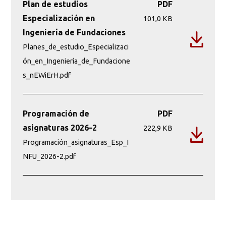
Plan de estudios
PDF
Especialización en
101,0 KB
Ingeniería de Fundaciones
Planes_de_estudio_Especializaci
ón_en_Ingeniería_de_Fundacione
s_nEWiErH.pdf
Programación de
PDF
asignaturas 2026-2
222,9 KB
Programación_asignaturas_Esp_I
NFU_2026-2.pdf
2
4
4
Créditos
Créditos
Créditos
Periodo I
Periodo I
Periodo I
COSU(M)
ESCO(M)
GEIN(M)