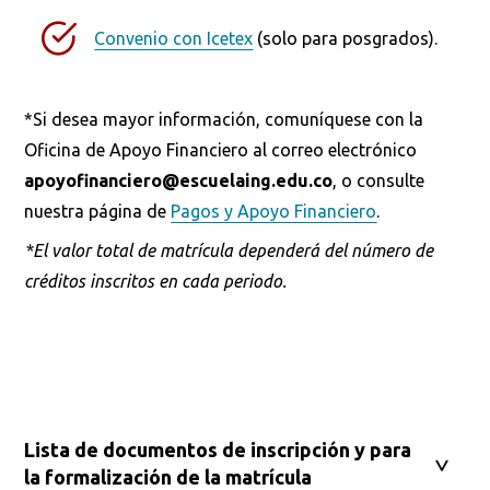
Convenio con Icetex
(solo para posgrados).
*Si desea mayor información, comuníquese con la
Oficina de Apoyo Financiero al correo electrónico
apoyofinanciero@escuelaing.edu.co
, o consulte
Busca en la escuela
nuestra página de
Pagos y Apoyo Financiero
.
¿Qué buscas?
*El valor total de matrícula dependerá del número de
créditos inscritos en cada periodo.
Buscar en:
*
Ordenar por:
*
Lista de documentos de inscripción y para
la formalización de la matrícula