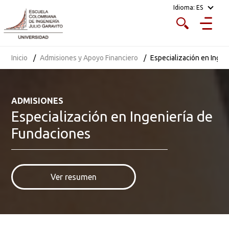
Idioma:
ES
Estado de admisión
Abierto
Inicio
Admisiones y Apoyo Financiero
Especialización en Ingen
Tipo de matrícula
ADMISIONES
costo fijo
Especialización en Ingeniería de
Fundaciones
Costo
$ 1.231.000 por crédito académico para 2026.
Ver resumen
Recibos y pagos
Descargas o servicios en línea