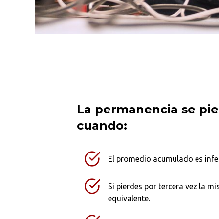
La permanencia se pi
cuando:
Busca en la escuela
El promedio acumulado es inferi
¿Qué buscas?
Si pierdes por tercera vez la m
equivalente.
Ordenar por:
*