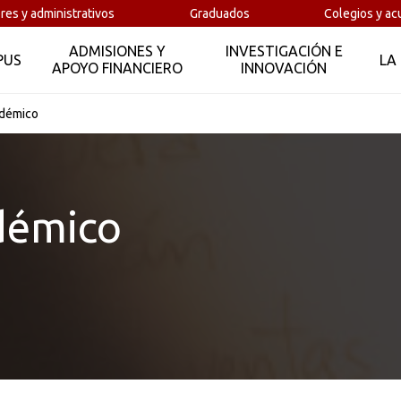
Carreras profesionales
res y administrativos
Graduados
Colegios y ac
ADMISIONES Y
INVESTIGACIÓN E
PUS
LA
Abierto
APOYO FINANCIERO
INNOVACIÓN
adémico
matricula diferencial
El costo por semestre depende de los ingresos del
démico
Descargas o servicios en línea
Iniciar proceso de admisión