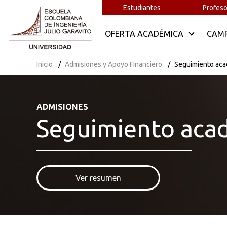
Tipo de programa
Estudiantes
Profeso
OFERTA ACADÉMICA
CAM
Estado de admisión
Inicio
Admisiones y Apoyo Financiero
Seguimiento ac
Tipo de matrícula
Costo
ADMISIONES
Seguimiento aca
Recibos y pagos
Ver resumen