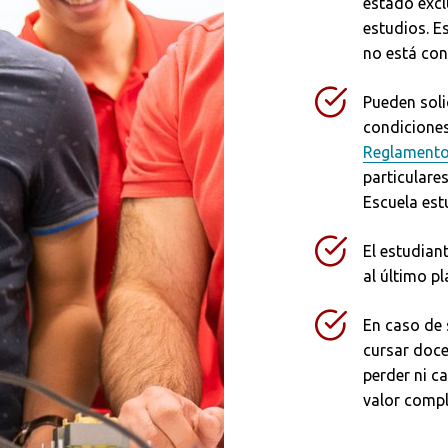
estado excl
estudios. E
no está con
Pueden soli
condiciones
Reglamento 
particulare
Escuela est
El estudia
al último p
En caso de 
cursar doce
perder ni c
valor compl