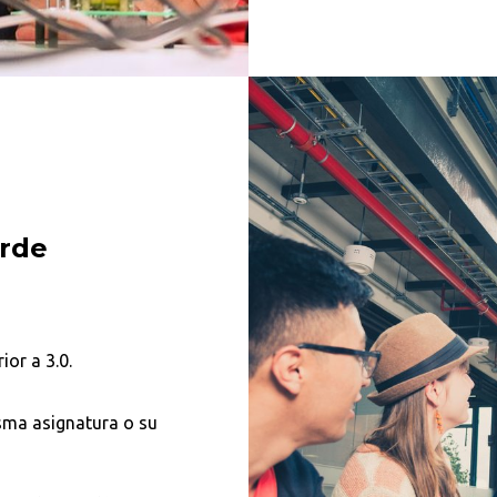
erde
or a 3.0.
Buscar en:
*
isma asignatura o su