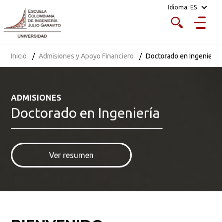
Idioma:
ES
Estado de admisión
Abierto
Inicio
Admisiones y Apoyo Financiero
Doctorado en Ingeniería
Tipo de matrícula
ADMISIONES
costo fijo
Doctorado en Ingeniería
Costo
Ver resumen
$ 1.231.000 por crédito académico para 2026.