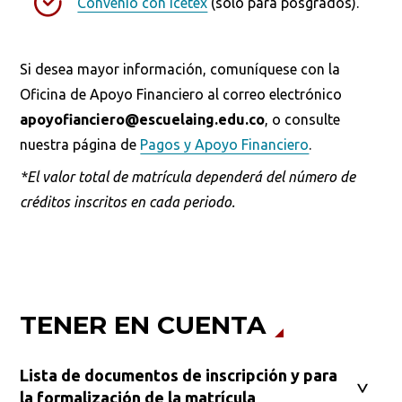
Convenio con Icetex
(solo para posgrados).
Busca en la escuela
¿Qué buscas?
Si desea mayor información, comuníquese con la
Oficina de Apoyo Financiero al correo electrónico
apoyofianciero@escuelaing.edu.co
, o consulte
Buscar en:
*
nuestra página de
Pagos y Apoyo Financiero
.
*El valor total de matrícula dependerá del número de
créditos inscritos en cada periodo.
Ordenar por:
*
TENER EN CUENTA
Buscar
Lista de documentos de inscripción y para
la formalización de la matrícula