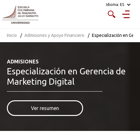
Idioma:
ES
Estado de admisión
Abierto
Inicio
Admisiones y Apoyo Financiero
Especialización en Geren
Tipo de matrícula
costo fijo
ADMISIONES
Especialización en Gerencia de
Marketing Digital
Costo
$ 1.231.000 por crédito académico para 2026.
Ver resumen
Recibos y pagos
Descargas o servicios en línea