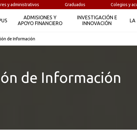
Maestrías
res y administrativos
Graduados
Colegios y ac
ADMISIONES Y
INVESTIGACIÓN E
PUS
LA
Requisitos Maestría en Gestión de Información
APOYO FINANCIERO
INNOVACIÓN
ión de Información
Abierto
costo fijo
ión de Información
$ 1.231.000 por crédito académico para 2026.
Descargas o servicios en línea