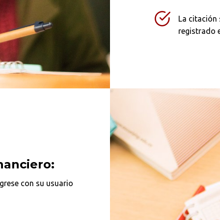
La citación
registrado 
nanciero:
grese con su usuario