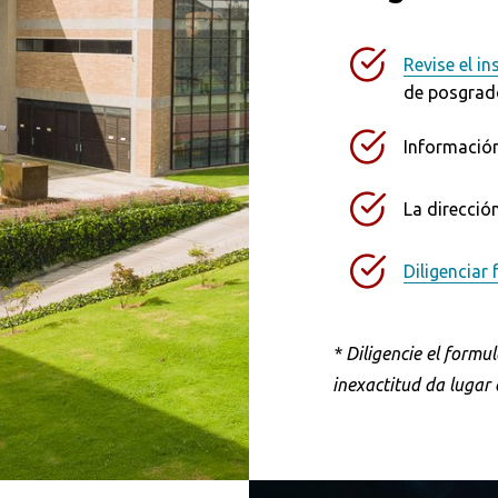
Revise el in
de posgrad
Información
La dirección
Diligenciar
* Diligencie el formu
inexactitud da lugar 