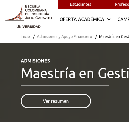
Tipo de programa
Estudiantes
Profeso
OFERTA ACADÉMICA
CAM
Requisitos por programa
Inicio
Admisiones y Apoyo Financiero
Maestría en Gest
Estado de admisión
ADMISIONES
Tipo de matrícula
Maestría en Gest
Costo
Recibos y pagos
Ver resumen