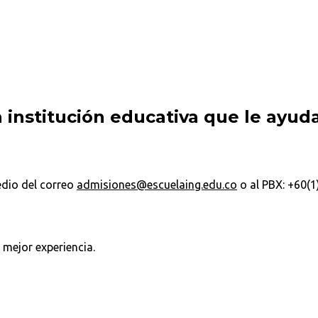
Iniciar proceso de admisión
 institución educativa que le ayud
dio del correo
admisiones@escuelaing.edu.co
o al PBX: +60(1
 mejor experiencia.