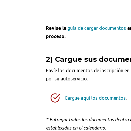
Revise la
guía de cargar documentos
a
proceso.
2) Cargue sus docume
Envíe los documentos de inscripción en
por su autoservicio.
Busca en la escuela
Cargue aquí los documentos
.
¿Qué buscas?
*
Entregar todos los documentos dentro d
establecidas en el calendario.
Ordenar por:
*