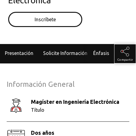
Electrónica
Inscríbete
Presentación
Solicite Información
Énfasis
Admisiones
Compartir
Información General
Magíster en Ingeniería Electrónica
Título
Dos años