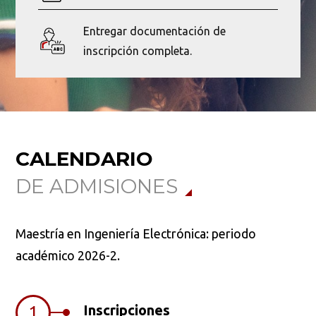
Entregar documentación de
inscripción completa.
CALENDARIO
DE ADMISIONES
Busca en la escuela
¿Qué buscas?
Maestría en Ingeniería Electrónica: periodo
académico 2026-2.
Buscar en:
*
Inscripciones
1