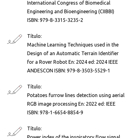
International Congress of Biomedical
Engineering and Bioengineering (CIIBBI)
ISBN: 979-8-3315-3235-2
Buscar en:
*
Título:
Machine Learning Techniques used in the
Ordenar por:
*
Design of an Automatic Terrain Identifier
for a Rover Robot En: 2024 ed: 2024 IEEE
ANDESCON ISBN: 979-8-3503-5529-1
Título:
Potatoes furrow lines detection using aerial
Buscar
RGB image processing En: 2022 ed: IEEE
ISBN: 978-1-6654-8854-9
Título:
Power index of the inspiratory flow signal