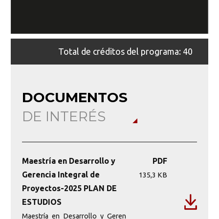
Cr
Total de créditos del programa: 40
DOCUMENTOS
DE INTERÉS
Maestría en Desarrollo y
PDF
Gerencia Integral de
135,3 KB
Proyectos-2025 PLAN DE
ESTUDIOS
Maestría_en_Desarrollo_y_Geren