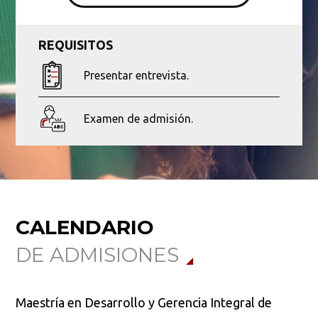
REQUISITOS
Presentar entrevista.
Examen de admisión.
Busca en la escuela
¿Qué buscas?
CALENDARIO
DE ADMISIONES
Buscar en:
*
Maestría en Desarrollo y Gerencia Integral de