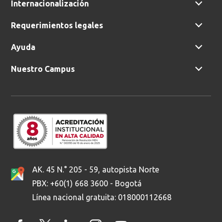
Internacionalización
Buscar en:
*
Requerimientos legales
Ayuda
Ordenar por:
*
Nuestro Campus
Buscar
AK. 45 N.° 205 - 59, autopista Norte
PBX: +60(1) 668 3600 - Bogotá
Línea nacional gratuita: 018000112668