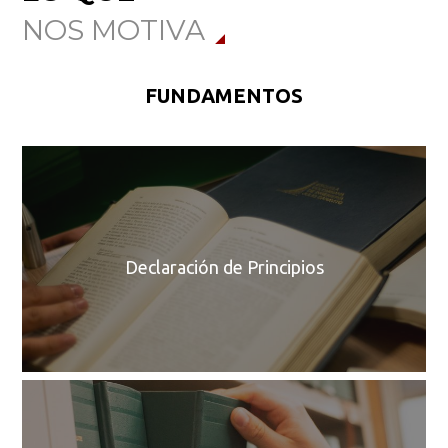
NOS MOTIVA
FUNDAMENTOS
N
co
f
de
h
Declaración de Principios
C
E
s