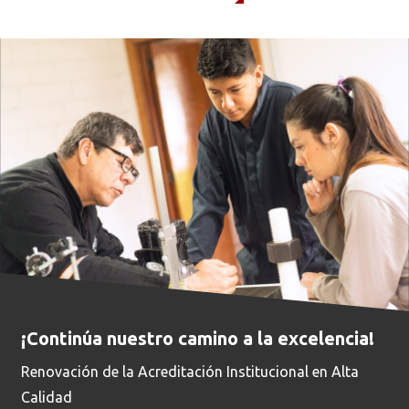
Busca en la escuela
¿Qué buscas?
Buscar en:
*
Ordenar por:
*
¡Continúa nuestro camino a la excelencia!
Buscar
Renovación de la Acreditación Institucional en Alta
Calidad