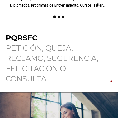
Diplomados, Programas de Entrenamiento, Cursos, Talleres,
o
Certificaciones y Seminarios.
PQRSFC
PETICIÓN, QUEJA,
RECLAMO, SUGERENCIA,
FELICITACIÓN O
CONSULTA