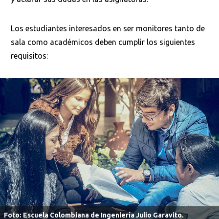
Los estudiantes interesados en ser monitores tanto de
sala como académicos deben cumplir los siguientes
requisitos:
Busca en la escuela
¿Qué buscas?
Buscar en:
*
Foto: Escuela Colombiana de Ingeniería Julio Garavito.
Ordenar por:
*