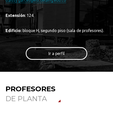
daissy.garces@escuelaing.edu.co
Extensión
: 124
Edificio:
bloque H, segundo piso (sala de profesores).
Ir a perfil
PROFESORES
DE PLANTA