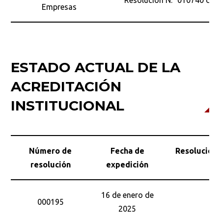
Resolución N.° 010740 del 
Empresas
ESTADO ACTUAL DE LA
ACREDITACIÓN
INSTITUCIONAL
Número de
Fecha de
Resolución 
resolución
expedición
Co
16 de enero de
000195
2025