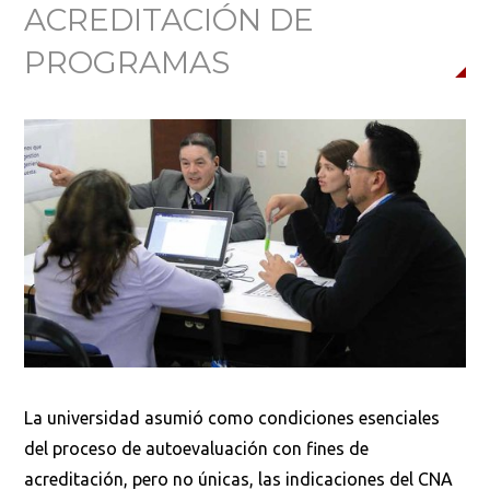
ACREDITACIÓN DE
PROGRAMAS
Busca en la escuela
¿Qué buscas?
La universidad asumió como condiciones esenciales
Buscar en:
*
del proceso de autoevaluación con fines de
acreditación, pero no únicas, las indicaciones del CNA