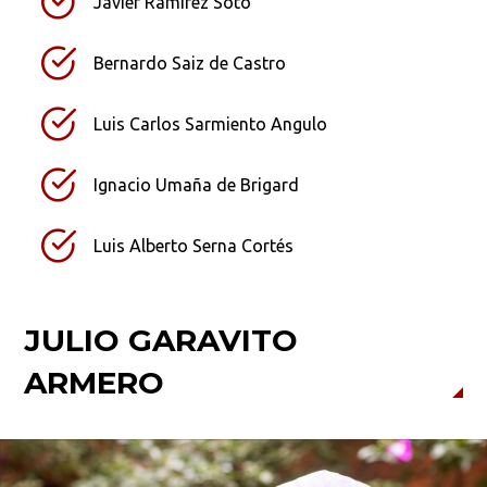
Javier Ramírez Soto
Bernardo Saiz de Castro
Ordenar por:
*
Luis Carlos Sarmiento Angulo
Ignacio Umaña de Brigard
Buscar
Luis Alberto Serna Cortés
JULIO GARAVITO
ARMERO