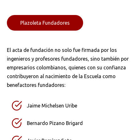
Plazoleta Fundadores
El acta de fundación no solo fue firmada por los
ingenieros y profesores fundadores, sino también por
empresarios colombianos, quienes con su confianza
contribuyeron al nacimiento de la Escuela como
benefactores fundadores:
Busca en la escuela
¿Qué buscas?
Jaime Michelsen Uribe
Bernardo Pizano Brigard
Buscar en:
*