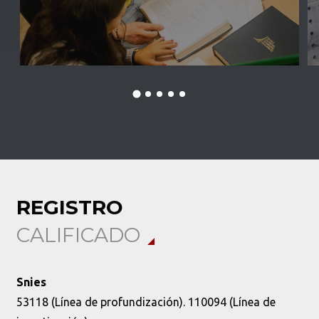
Excelencia e innovación, los sellos de nuestros
T
profesionales en el mundo.
e
Conoce más
C
REGISTRO
CALIFICADO
Snies
53118 (Línea de profundización). 110094 (Línea de