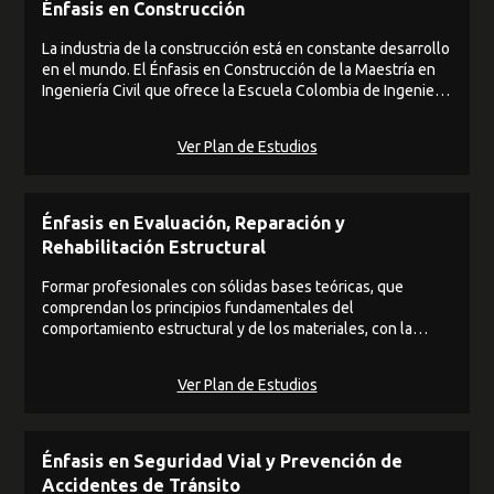
Énfasis en Construcción
La industria de la construcción está en constante desarrollo
en el mundo. El Énfasis en Construcción de la Maestría en
Ingeniería Civil que ofrece la Escuela Colombia de Ingeniería
Julio Garavito, aborda las últimas tendencias en lo que se
refiere a eficiencia de los procesos constructivos, calidad,
Ver Plan de Estudios
economía, tiempo de ejecución y desempeño de los
proyectos, en un ambiente sostenible y ambientalmente
amigable.
Énfasis en Evaluación, Reparación y
Rehabilitación Estructural
Formar profesionales con sólidas bases teóricas, que
comprendan los principios fundamentales del
comportamiento estructural y de los materiales, con la
habilidad de aplicar dichos principios a la solución de
problemas relacionados con el uso de edificaciones
Ver Plan de Estudios
existentes que no cumplan con el fin estructural para el
cual fueron concebidas.
Énfasis en Seguridad Vial y Prevención de
Accidentes de Tránsito