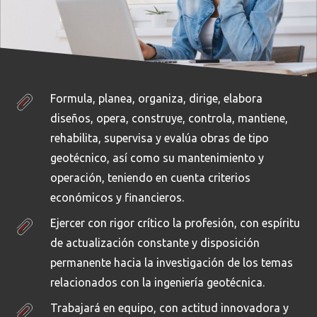
Formula, planea, organiza, dirige, elabora
diseños, opera, construye, controla, mantiene,
rehabilita, supervisa y evalúa obras de tipo
1
1
Créditos
Créditos
CTES_M
SEFP_M
geotécnico, así como su mantenimiento y
Institucionales
Institucionales
operación, teniendo en cuenta criterios
económicos y financieros.
Ejercer con rigor crítico la profesión, con espíritu
Ciencia, Tecnología y Sociedad
Seminario Formulación Proyectos
de actualización constante y disposición
permanente hacia la investigación de los temas
Con el estudio de esta asignatura se busca
Hoy en día se reconoce y reitera la importancia que
relacionados con la ingeniería geotécnica.
desarrollar las competencias necesarias para
dentro de las Organizaciones reviste el apropiado
Trabajará en equipo, con actitud innovadora y
comprender la realidad social, económica y política
Desarrollo y la efectiva Gerencia de los Proyectos.