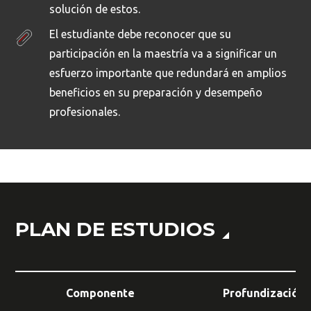
solución de estos.
El estudiante debe reconocer que su
participación en la maestría va a significar un
esfuerzo importante que redundará en amplios
beneficios en su preparación y desempeño
profesionales.
Busca en la escuela
¿Qué buscas?
PLAN DE ESTUDIOS
Buscar en:
*
Componente
Profundización
Ordenar por:
*