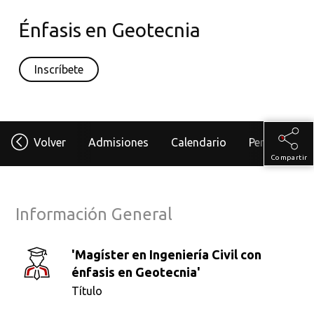
Énfasis en Geotecnia
Inscríbete
Volver
Admisiones
Calendario
Perfil Del As
Compartir
Información General
'Magíster en Ingeniería Civil con
énfasis en Geotecnia'
Título