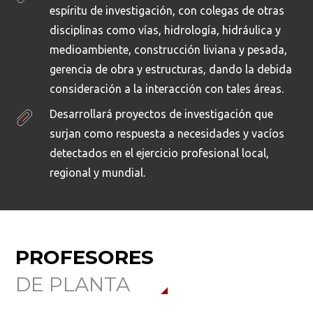
espíritu de investigación, con colegas de otras
del país en los estudiantes de maestría. El objetivo
Es por esto que, en la actualidad, las organizaciones
disciplinas como vías, hidrología, hidráulica y
del curso es analizar y comprender los aspectos
requieren de profesionales, que conozcan, apliquen
sociales del fenómeno científico-tecnológico, para
y manejen exitosamente los principios, prácticas,
medioambiente, construcción liviana y pesada,
identificar los problemas derivados de la falta de
modelos, procesos y herramientas universalmente
gerencia de obra y estructuras, dando la debida
generación, apropiación y aplicación del
aceptadas para el desarrollo y gerencia de sus
consideración a la interacción con tales áreas.
conocimiento. El enfoque de la asignatura es
proyectos.
Desarrollará proyectos de investigación que
interdisciplinar; en su estudio confluyen las ciencias
surjan como respuesta a necesidades y vacíos
sociales, económicas y la investigación.
detectados en el ejercicio profesional local,
regional y mundial.
12,0
Horas Presenciales
12,0
Horas Presenciales
PROFESORES
DE PLANTA