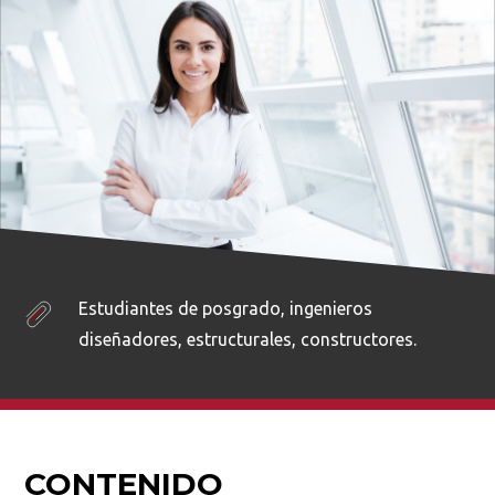
Busca en la escuela
¿Qué buscas?
Estudiantes de posgrado, ingenieros
diseñadores, estructurales, constructores.
Buscar en:
*
CONTENIDO