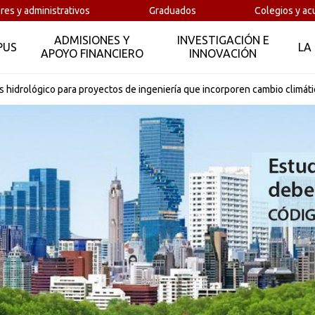
aplicada a recursos hídricos, hidrología, pronósticos de caud
res y administrativos
Graduados
Colegios y ac
datos, entre otras.
ADMISIONES Y
INVESTIGACIÓN E
PUS
LA
APOYO FINANCIERO
INNOVACIÓN
Coordinador del Laboratorio de Hidroinformática de Unesco-I
Hidrología de la IAHS en el 2012. Contribuyó a los programas
s hidrológico para proyectos de ingeniería que incorporen cambio climát
para el cambio climático del Foro Mundial del Agua en el 2012
inundaciones futuras del proyecto de la Unión Europea Watch
agua para varios proyectos de la Unión Europea. En los último
geoestadística para eventos externos de la Asamblea Genera