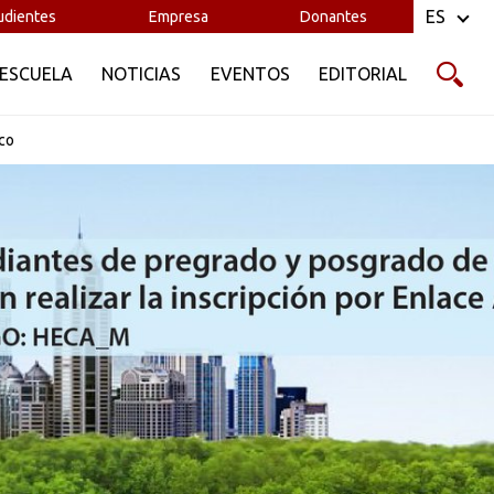
ales, hidráulica computacional y minería de
ES
udientes
Empresa
Donantes
 ESCUELA
NOTICIAS
EVENTOS
EDITORIAL
HE. Ganador del premio internacional de
 de estudios de adaptación y evaluación
ico
. Desarrolló el reporte de sequías e
. Es asesor científico de problemas del
s diez años ha dirigido la sesión en
l de la Unión Europea de Geociencia.