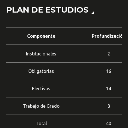
PLAN DE ESTUDIOS
Busca en la escuela
¿Qué buscas?
Componente
Profundización
Buscar en:
*
Institucionales
2
Obligatorias
16
Ordenar por:
*
Electivas
14
Trabajo de Grado
8
Buscar
Total
40