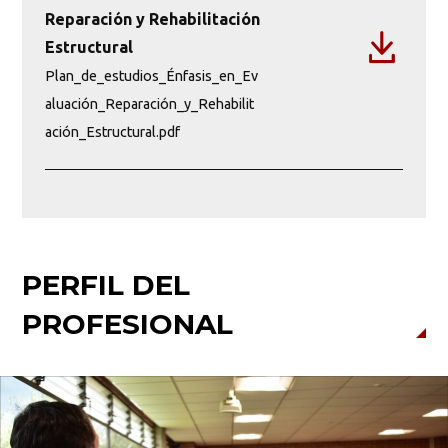
Reparación y Rehabilitación
Estructural
Plan_de_estudios_Énfasis_en_Ev
aluación_Reparación_y_Rehabilit
ación_Estructural.pdf
PERFIL DEL
1
1
Créditos
Créditos
PROFESIONAL
CTES_M
SEFP_M
Institucionales
Institucionales
Ciencia, Tecnología y Sociedad
Seminario Formulación Proyectos