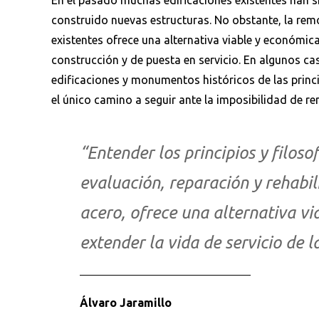
En el pasado muchas edificaciones existentes han 
construido nuevas estructuras. No obstante, la remo
existentes ofrece una alternativa viable y económic
construcción y de puesta en servicio. En algunos ca
edificaciones y monumentos históricos de las princip
el único camino a seguir ante la imposibilidad de ren
“Entender los principios y filosof
evaluación, reparación y rehabil
acero, ofrece una alternativa v
Busca en la escuela
extender la vida de servicio de l
¿Qué buscas?
Álvaro Jaramillo
Ordenar por:
*