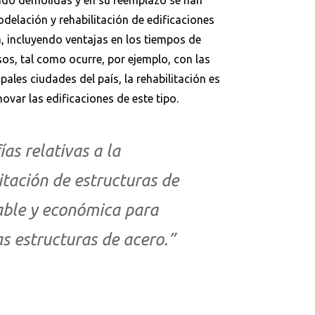
sido demolidas y en su reemplazo se han
delación y rehabilitación de edificaciones
a, incluyendo ventajas en los tiempos de
sos, tal como ocurre, por ejemplo, con las
ales ciudades del país, la rehabilitación es
ovar las edificaciones de este tipo.
ías relativas a la
itación de estructuras de
iable y económica para
as estructuras de acero.”
Buscar en:
*