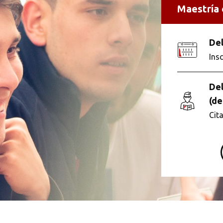
Maestría e
Del
Ins
Buscar
Del
(de
Cit