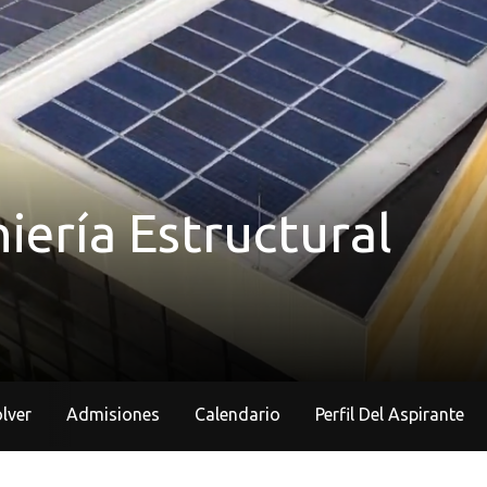
iería Estructural
lver
Admisiones
Calendario
Perfil Del Aspirante