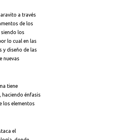
Garavito a través
damentos de los
 siendo los
or lo cual en las
s y diseño de las
de nuevas
ma tiene
, haciendo énfasis
de los elementos
taca el
ología, donde