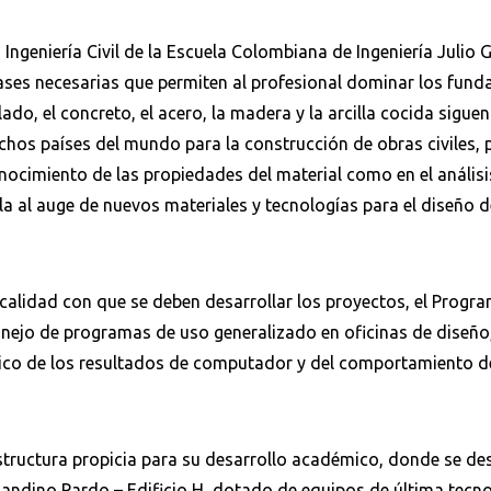
n Ingeniería Civil de la Escuela Colombiana de Ingeniería Julio 
 bases necesarias que permiten al profesional dominar los fun
do, el concreto, el acero, la madera y la arcilla cocida siguen
hos países del mundo para la construcción de obras civiles, p
onocimiento de las propiedades del material como en el análisi
la al auge de nuevos materiales y tecnologías para el diseño 
 calidad con que se deben desarrollar los proyectos, el Progra
anejo de programas de uso generalizado en oficinas de diseño
 crítico de los resultados de computador y del comportamiento 
structura propicia para su desarrollo académico, donde se des
Sandino Pardo – Edificio H, dotado de equipos de última tecn