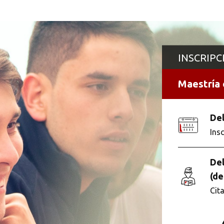
INSCRIPC
Buscar
Maestría e
Del
Ins
Del
(de
Cit