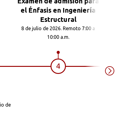
Examen de admisión para
el Énfasis en Ingeniería
Estructural
8 de julio de 2026. Remoto 7:00 a
10:00 a.m.
4
Examen de 
el Énfasis
io de
Repa
Rehabilitac
8 de julio de 