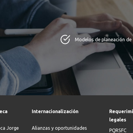
Modelos de planeación de 
teca
Internacionalización
Requerimi
legales
eca Jorge
Alianzas y oportunidades
PQRSFC