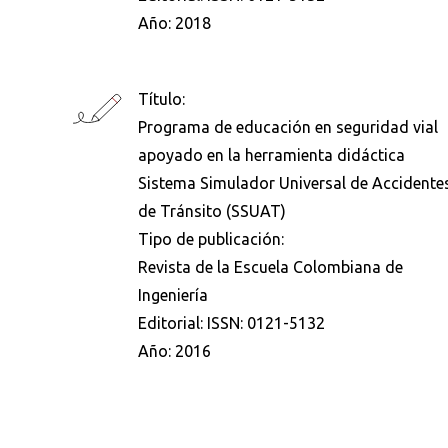
Año:
2018
Título:
Programa de educación en seguridad vial
Busca en la escuela
apoyado en la herramienta didáctica
Sistema Simulador Universal de Accidente
¿Qué buscas?
de Tránsito (SSUAT)
Tipo de publicación:
Revista de la Escuela Colombiana de
Ordenar por:
*
Ingeniería
Editorial:
ISSN: 0121-5132
Año:
2016