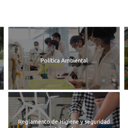
Conozca aquí la política
Co
de SST
am
Conoce más
Co
Política Ambiental
Co
re
se
Co
Reglamento de Higiene y seguridad