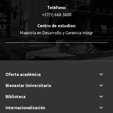
Teléfono:
+57(1) 668 3600
Centro de estudios:
Maestría en Desarrollo y Gerencia Integr
Oferta académica
Busca en la escuela
Bienestar Universitario
¿Qué buscas?
Biblioteca
Internacionalización
Buscar en:
*