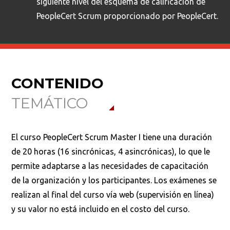
siguiente nivel del esquema de calificación de
PeopleCert Scrum proporcionado por PeopleCert.
Buscar en:
*
CONTENIDO
TEMÁTICO
Ordenar por:
*
El curso PeopleCert Scrum Master I tiene una duración
de 20 horas (16 sincrónicas, 4 asincrónicas), lo que le
permite adaptarse a las necesidades de capacitación
Buscar
de la organización y los participantes. Los exámenes se
realizan al final del curso vía web (supervisión en línea)
y su valor no está incluido en el costo del curso.