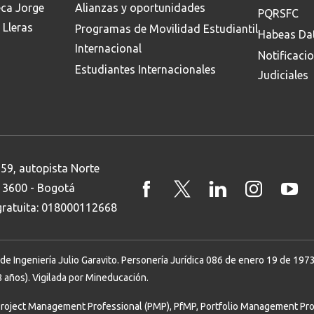
eca Jorge
Alianzas y oportunidades
PQRSFC
 Lleras
Programas de Movilidad Estudiantil
Habeas Da
Internacional
Notificaci
Estudiantes Internacionales
Judiciales
 59, autopista Norte
8 3600 - Bogotá
 gratuita: 018000112668
Ingeniería Julio Garavito. Personería Jurídica 086 de enero 19 de 1973. 
 años). Vigilada por Mineducación.
Project Management Professional (PMP), PfMP, Portfolio Management Prof