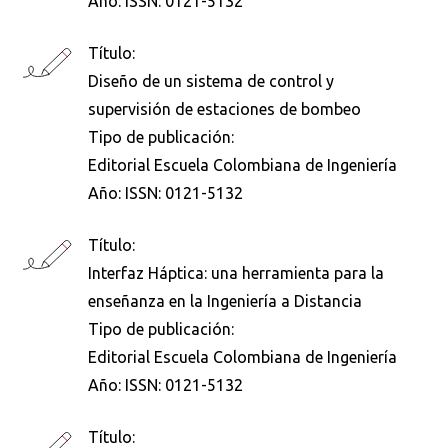
Año:
ISSN: 0121-5132
Busca en la escuela
Título:
¿Qué buscas?
Diseño de un sistema de control y
supervisión de estaciones de bombeo
Tipo de publicación:
Buscar en:
*
Editorial Escuela Colombiana de Ingeniería
Año:
ISSN: 0121-5132
Título:
Ordenar por:
*
Interfaz Háptica: una herramienta para la
enseñanza en la Ingeniería a Distancia
Tipo de publicación:
Editorial Escuela Colombiana de Ingeniería
Año:
ISSN: 0121-5132
Buscar
Título: