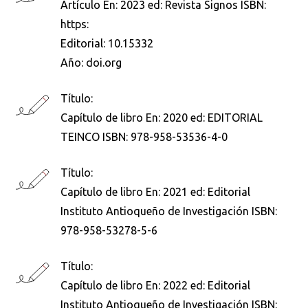
Artículo En: 2023 ed: Revista Signos ISBN:
https:
Editorial:
10.15332
Año:
doi.org
Título:
Capítulo de libro En: 2020 ed: EDITORIAL
TEINCO ISBN: 978-958-53536-4-0
Título:
Busca en la escuela
Capítulo de libro En: 2021 ed: Editorial
¿Qué buscas?
Instituto Antioqueño de Investigación ISBN:
978-958-53278-5-6
Título:
Buscar en:
*
Capítulo de libro En: 2022 ed: Editorial
Instituto Antioqueño de Investigación ISBN: