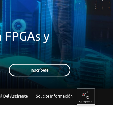
n FPGAs y
Inscríbete
rfil Del Aspirante
Solicite Información
Compartir