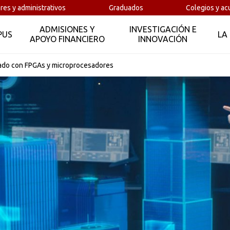
de la Universidad Escuela Colombiana de Ingeniería Julio Gara
res y administrativos
Graduados
Colegios y ac
digitales y microprocesadores e interfaces. Es experto en e
ADMISIONES Y
INVESTIGACIÓN E
de programación y de software. Actualmente es
Embedded So
PUS
LA
APOYO FINANCIERO
INNOVACIÓN
Schlumberger, Stonehouse, en Reino Unido.
nzado con FPGAs y microprocesadores