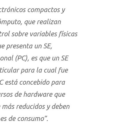
ectrónicos compactos y
mputo, que realizan
ol sobre variables físicas
ue presenta un SE,
nal (PC), es que un SE
icular para la cual fue
C está concebido para
ursos de hardware que
Buscar en:
*
 más reducidos y deben
nes de consumo”.