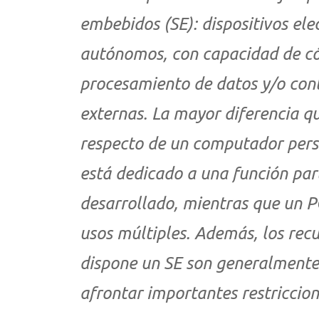
embebidos (SE): dispositivos el
autónomos, con capacidad de có
procesamiento de datos y/o contr
externas. La mayor diferencia q
respecto de un computador perso
está dedicado a una función part
desarrollado, mientras que un P
Busca en la escuela
usos múltiples. Además, los rec
¿Qué buscas?
dispone un SE son generalmente
afrontar importantes restriccio
Ordenar por:
*