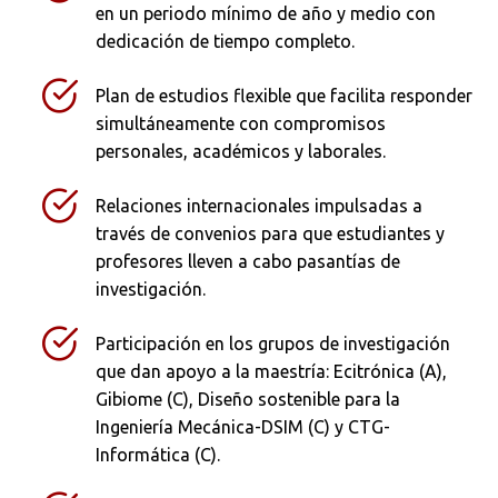
en un periodo mínimo de año y medio con
dedicación de tiempo completo.
Plan de estudios flexible que facilita responder
simultáneamente con compromisos
personales, académicos y laborales.
Busca en la escuela
Relaciones internacionales impulsadas a
¿Qué buscas?
través de convenios para que estudiantes y
profesores lleven a cabo pasantías de
investigación.
Buscar en:
*
Participación en los grupos de investigación
que dan apoyo a la maestría: Ecitrónica (A),
Gibiome (C), Diseño sostenible para la
Ingeniería Mecánica-DSIM (C) y CTG-
Ordenar por:
*
Informática (C).