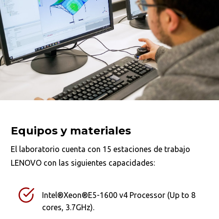
Busca en la escuela
¿Qué buscas?
Buscar en:
*
Equipos y materiales
Ordenar por:
*
El laboratorio cuenta con 15 estaciones de trabajo
LENOVO con las siguientes capacidades:
Intel®Xeon®E5-1600 v4 Processor (Up to 8
Buscar
cores, 3.7GHz).