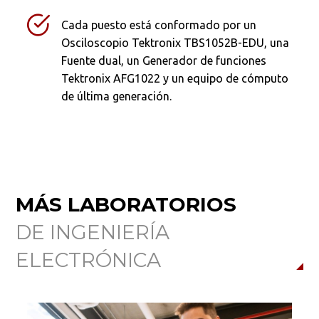
Cada puesto está conformado por un
Buscar en:
*
Osciloscopio Tektronix TBS1052B-EDU, una
Fuente dual, un Generador de funciones
Tektronix AFG1022 y un equipo de cómputo
de última generación.
Ordenar por:
*
MÁS LABORATORIOS
Buscar
DE INGENIERÍA
ELECTRÓNICA