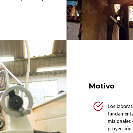
Motivo
Los laborat
fundamental
misionales 
proyección 