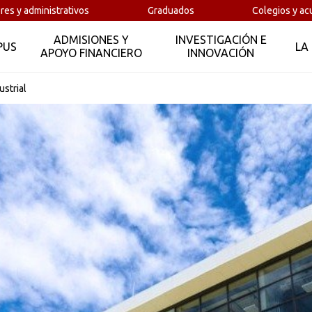
res y administrativos
Graduados
Colegios y ac
ADMISIONES Y
INVESTIGACIÓN E
PUS
LA
APOYO FINANCIERO
INNOVACIÓN
ustrial