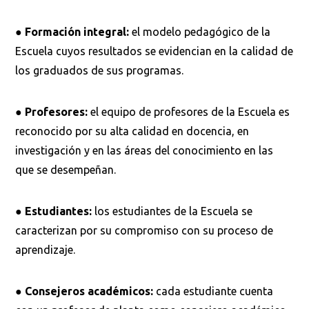
●
Formación integral:
el modelo pedagógico de la
Escuela cuyos resultados se evidencian en la calidad de
los graduados de sus programas.
●
Profesores:
el equipo de profesores de la Escuela es
Busca en la escuela
reconocido por su alta calidad en docencia, en
¿Qué buscas?
investigación y en las áreas del conocimiento en las
que se desempeñan.
●
Estudiantes:
los estudiantes de la Escuela se
Buscar en:
*
caracterizan por su compromiso con su proceso de
aprendizaje.
Ordenar por:
*
●
Consejeros académicos:
cada estudiante cuenta