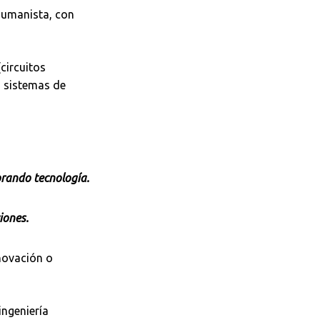
 humanista, con
circuitos
s, sistemas de
orando tecnología.
iones.
nnovación o
ingeniería