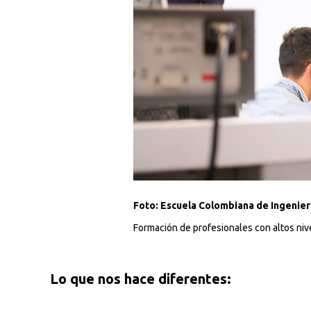
Foto: Escuela Colombiana de Ingenierí
Formación de profesionales con altos niv
Busca en la escuela
Lo que nos hace diferentes:
¿Qué buscas?