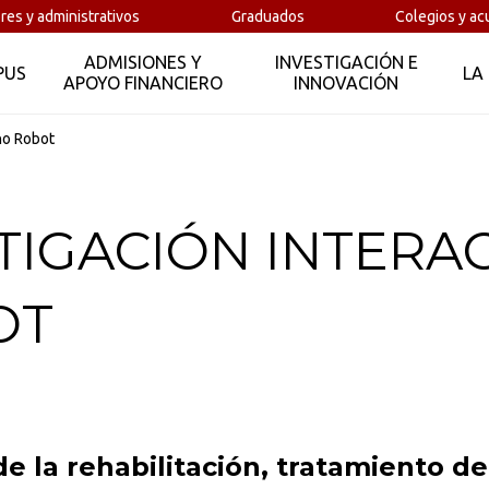
res y administrativos
Graduados
Colegios y ac
ADMISIONES Y
INVESTIGACIÓN E
PUS
LA
APOYO FINANCIERO
INNOVACIÓN
no Robot
STIGACIÓN INTERA
OT
e la rehabilitación, tratamiento de