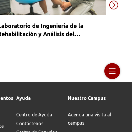
Laboratorio de Ingeniería de la
Labor
Rehabilitación y Análisis del
Innov
Movimiento
entos
Ayuda
Nuestro Campus
Centro de Ayuda
Agenda una visita al
campus
Contáctenos
ta