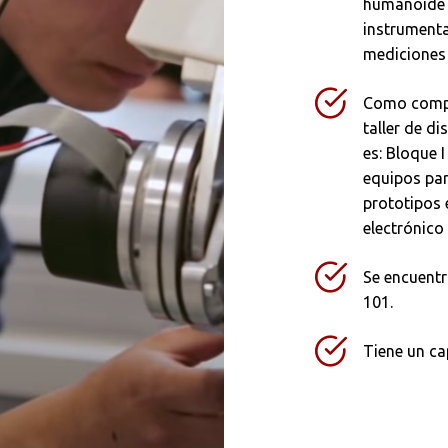
humanoide 
instrumenta
mediciones 
Como compl
taller de d
es: Bloque I
equipos par
Buscar
prototipos 
electrónico
Se encuentra
101.
Tiene un ca