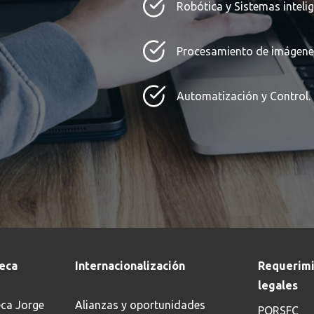
Robótica y Sistemas intelig
Procesamiento de imágene
Automatización y Control.
teca
Internacionalización
Requerimi
legales
eca Jorge
Alianzas y oportunidades
PQRSFC