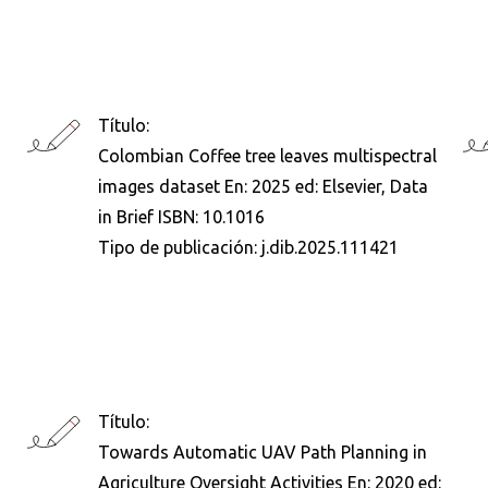
Título:
Colombian Coffee tree leaves multispectral
images dataset En: 2025 ed: Elsevier, Data
in Brief ISBN: 10.1016
Tipo de publicación:
j.dib.2025.111421
Título:
Towards Automatic UAV Path Planning in
Buscar en:
*
Agriculture Oversight Activities En: 2020 ed: