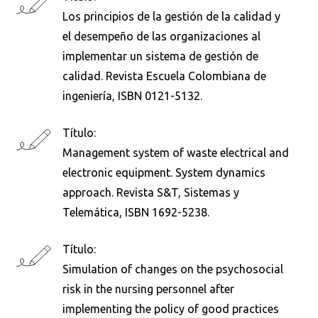
Los principios de la gestión de la calidad y
Busca en la escuela
el desempeño de las organizaciones al
implementar un sistema de gestión de
¿Qué buscas?
calidad. Revista Escuela Colombiana de
ingeniería, ISBN 0121-5132.
Buscar en:
*
Título:
Management system of waste electrical and
electronic equipment. System dynamics
approach. Revista S&T, Sistemas y
Ordenar por:
*
Telemática, ISBN 1692-5238.
Título:
Simulation of changes on the psychosocial
risk in the nursing personnel after
Buscar
implementing the policy of good practices