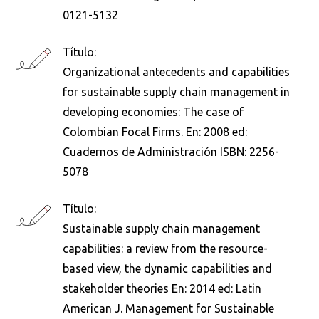
0121-5132
Título:
Organizational antecedents and capabilities
for sustainable supply chain management in
developing economies: The case of
Colombian Focal Firms. En: 2008 ed:
Busca en la escuela
Cuadernos de Administración ISBN: 2256-
¿Qué buscas?
5078
Título:
Sustainable supply chain management
Buscar en:
*
capabilities: a review from the resource-
based view, the dynamic capabilities and
stakeholder theories En: 2014 ed: Latin
American J. Management for Sustainable
Ordenar por:
*