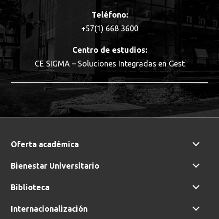
Teléfono:
+57(1) 668 3600
Centro de estudios:
CE SIGMA – Soluciones Integradas en Gest
Oferta académica
Busca en la escuela
Bienestar Universitario
¿Qué buscas?
Biblioteca
Internacionalización
Buscar en:
*